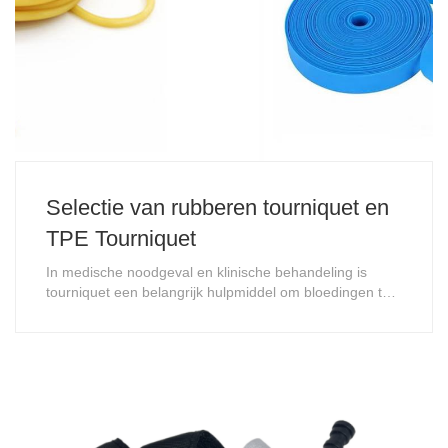
Selectie van rubberen tourniquet en
TPE Tourniquet
In medische noodgeval en klinische behandeling is
tourniquet een belangrijk hulpmiddel om bloedingen te
beheersen en levens te redden. Met de voortdurende
vooruitgang van de materiële wetenschap en medische
technologie in de moderne samenleving zijn er steeds
meer nieuwe soorten tourniquets op in, e......