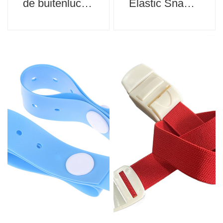
de buitenlucht
Elastic Snap
Buckle
Tourniquet
Tourniquet