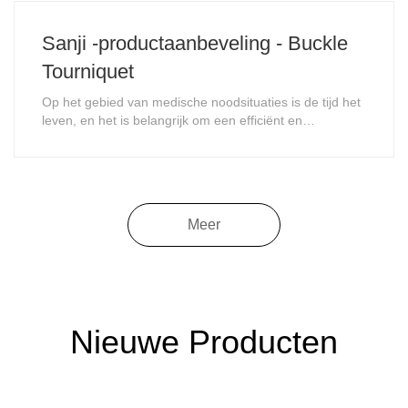
Sanji -productaanbeveling - Buckle
Tourniquet
Op het gebied van medische noodsituaties is de tijd het
leven, en het is belangrijk om een ​​efficiënt en
betrouwbaar hulpmiddel te hebben voor het stoppen
van bloedingen. Onze buckle -tourniquets, met hun
hoge kwaliteit en prestaties, worden de vertrouwde
keuze van veel medische organisaties en fir......
Meer
Nieuwe Producten