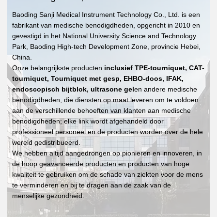
Baoding Sanji Medical Instrument Technology Co., Ltd. is een
fabrikant van medische benodigdheden, opgericht in 2010 en
gevestigd in het National University Science and Technology
Park, Baoding High-tech Development Zone, provincie Hebei,
China.
Onze belangrijkste producten
inclusief TPE-tourniquet
,
CAT-
tourniquet
,
Tourniquet met gesp
, EHBO-doos, IFAK,
endoscopisch bijtblok, ultrasone gel
en andere medische
benodigdheden, die diensten op maat leveren om te voldoen
aan de verschillende behoeften van klanten aan medische
benodigdheden; elke link wordt afgehandeld door
professioneel personeel en de producten worden over de hele
wereld gedistribueerd.
We hebben altijd aangedrongen op pionieren en innoveren, in
de hoop geavanceerde producten en producten van hoge
kwaliteit te gebruiken om de schade van ziekten voor de mens
te verminderen en bij te dragen aan de zaak van de
menselijke gezondheid.