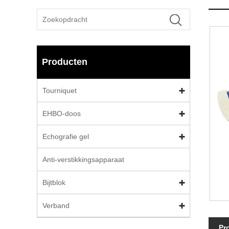
Producten
Tourniquet
EHBO-doos
Echografie gel
Anti-verstikkingsapparaat
Bijtblok
Verband
Pr