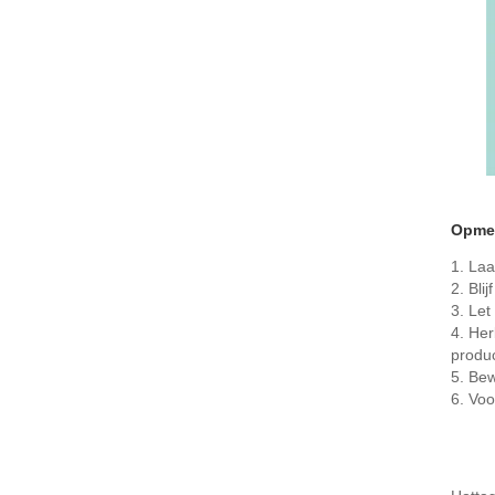
Opme
1. Laa
2. Bli
3. Let
4. He
produ
5. Bew
6. Voo