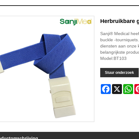
Herbruikbare 
Sanji® Medical heef
buckle -tourniquet
diensten aan onze 
belangrijkste produ
Model:BT103
Stuur onderzoek
Facebook
X
Wh
oductomschrijving