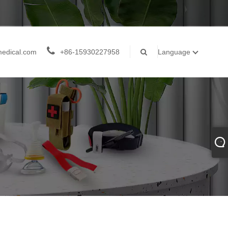
medical.com
+86-15930227958
Language