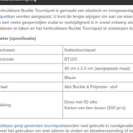
rbruikbare Buckle Tourniquet is gemaakt van elastisch en hoogwaardi
iquet
kan worden aangepast; U kunt de lengte wijzigen om aan uw eisen 
 een reeks gespenstijlen zodat er veelzijdigheid is in zowel ontwerp als
atieven te kijken en het herbruikbare Buckle Tourniquet te ontwerpen d
eter (specificatie)
uctnaam
Kattentourniquet
uctcode
BT103
40 cm x 2,5 cm (aangepaste maat)
Blauw
iaal
Abs Buckle & Polyester -stof
Doos met 50 stks
akking
Karton van tien dozen (500 pc's)
uikbare gesp geworden tourniquets
worden veel gebruikt in noodgevall
eel het gebruiken om snel aderen te vinden en bloedverzameling of int