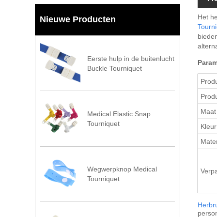
Het he
Nieuwe Producten
Tourn
bieden
altern
Eerste hulp in de buitenlucht
Param
Buckle Tourniquet
Prod
Prod
Maat
Medical Elastic Snap
Tourniquet
Kleur
Mater
Wegwerpknop Medical
Verp
Tourniquet
Herbr
person