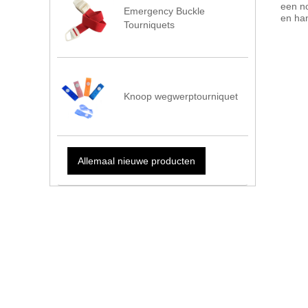
een no
Emergency Buckle
en han
Tourniquets
Knoop wegwerptourniquet
Allemaal nieuwe producten