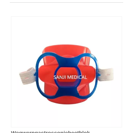
Wegwerpgastroscopiebeetblok